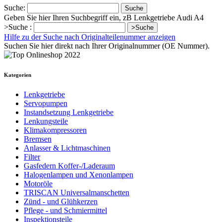
Suche:
Suche
Geben Sie hier Ihren Suchbegriff ein, zB Lenkgetriebe Audi A4
>Suche :
>Suche
Hilfe zu der Suche nach Originalteilenummer anzeigen
Suchen Sie hier direkt nach Ihrer Originalnummer (OE Nummer).
Kategorien
Lenkgetriebe
Servopumpen
Instandsetzung Lenkgetriebe
Lenkungsteile
Klimakompressoren
Bremsen
Anlasser & Lichtmaschinen
Filter
Gasfedern Koffer-/Laderaum
Halogenlampen und Xenonlampen
Motoröle
TRISCAN Universalmanschetten
Zünd - und Glühkerzen
Pflege - und Schmiermittel
Inspektionsteile