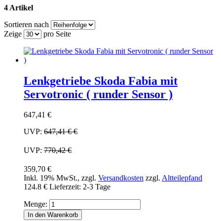
4 Artikel
Sortieren nach
Zeige
pro Seite
Lenkgetriebe Skoda Fabia mit
Servotronic ( runder Sensor )
647,41 €
UVP:
647,41 €
€
UVP:
770,42 €
359,70 €
Inkl. 19% MwSt.
,
zzgl.
Versandkosten
zzgl.
Altteilepfand
124.8 €
Lieferzeit: 2-3 Tage
Menge:
In den Warenkorb