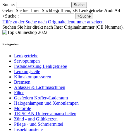
Suche:
Suche
Geben Sie hier Ihren Suchbegriff ein, zB Lenkgetriebe Audi A4
>Suche :
>Suche
Hilfe zu der Suche nach Originalteilenummer anzeigen
Suchen Sie hier direkt nach Ihrer Originalnummer (OE Nummer).
Kategorien
Lenkgetriebe
Servopumpen
Instandsetzung Lenkgetriebe
Lenkungsteile
Klimakompressoren
Bremsen
Anlasser & Lichtmaschinen
Filter
Gasfedern Koffer-/Laderaum
Halogenlampen und Xenonlampen
Motoröle
TRISCAN Universalmanschetten
Zünd - und Glühkerzen
Pflege - und Schmiermittel
Inspektionsteile