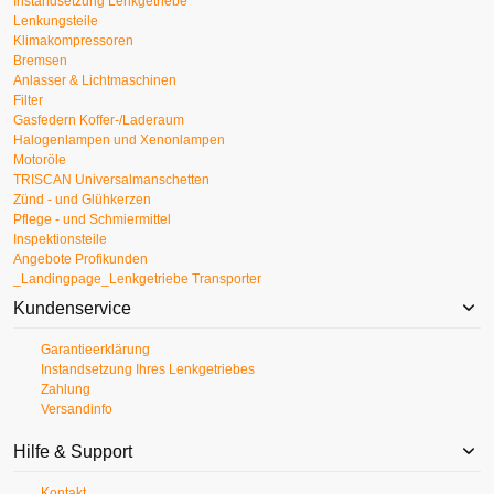
Instandsetzung Lenkgetriebe
Lenkungsteile
Klimakompressoren
Bremsen
Anlasser & Lichtmaschinen
Filter
Gasfedern Koffer-/Laderaum
Halogenlampen und Xenonlampen
Motoröle
TRISCAN Universalmanschetten
Zünd - und Glühkerzen
Pflege - und Schmiermittel
Inspektionsteile
Angebote Profikunden
_Landingpage_Lenkgetriebe Transporter
Kundenservice
Garantieerklärung
Instandsetzung Ihres Lenkgetriebes
Zahlung
Versandinfo
Hilfe & Support
Kontakt