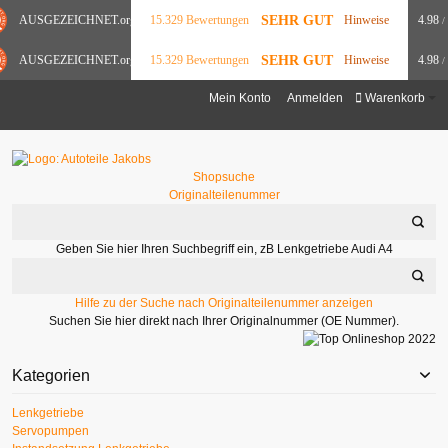
SEHR GUT
AUSGEZEICHNET
.org
15.329 Bewertungen
Hinweise
4.98
/
SEHR GUT
AUSGEZEICHNET
.org
15.329 Bewertungen
Hinweise
4.98
/
Mein Konto
Anmelden
Warenkorb
Shopsuche
Originalteilenummer
Geben Sie hier Ihren Suchbegriff ein, zB Lenkgetriebe Audi A4
Hilfe zu der Suche nach Originalteilenummer anzeigen
Suchen Sie hier direkt nach Ihrer Originalnummer (OE Nummer).
Kategorien
Lenkgetriebe
Servopumpen