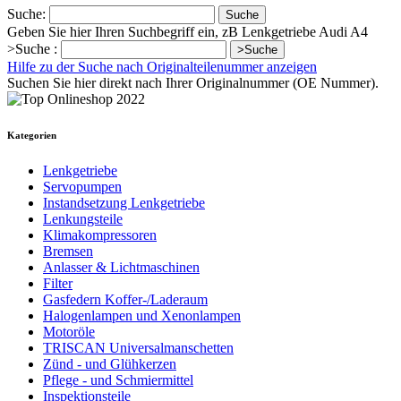
Suche:
Suche
Geben Sie hier Ihren Suchbegriff ein, zB Lenkgetriebe Audi A4
>Suche :
>Suche
Hilfe zu der Suche nach Originalteilenummer anzeigen
Suchen Sie hier direkt nach Ihrer Originalnummer (OE Nummer).
Kategorien
Lenkgetriebe
Servopumpen
Instandsetzung Lenkgetriebe
Lenkungsteile
Klimakompressoren
Bremsen
Anlasser & Lichtmaschinen
Filter
Gasfedern Koffer-/Laderaum
Halogenlampen und Xenonlampen
Motoröle
TRISCAN Universalmanschetten
Zünd - und Glühkerzen
Pflege - und Schmiermittel
Inspektionsteile