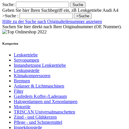
Suche:
Suche
Geben Sie hier Ihren Suchbegriff ein, zB Lenkgetriebe Audi A4
>Suche :
>Suche
Hilfe zu der Suche nach Originalteilenummer anzeigen
Suchen Sie hier direkt nach Ihrer Originalnummer (OE Nummer).
Kategorien
Lenkgetriebe
Servopumpen
Instandsetzung Lenkgetriebe
Lenkungsteile
Klimakompressoren
Bremsen
Anlasser & Lichtmaschinen
Filter
Gasfedern Koffer-/Laderaum
Halogenlampen und Xenonlampen
Motoröle
TRISCAN Universalmanschetten
Zünd - und Glühkerzen
Pflege - und Schmiermittel
Inspektionsteile