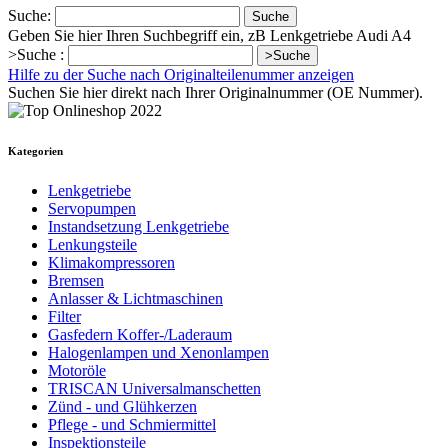
Suche:
Suche
Geben Sie hier Ihren Suchbegriff ein, zB Lenkgetriebe Audi A4
>Suche :
>Suche
Hilfe zu der Suche nach Originalteilenummer anzeigen
Suchen Sie hier direkt nach Ihrer Originalnummer (OE Nummer).
Kategorien
Lenkgetriebe
Servopumpen
Instandsetzung Lenkgetriebe
Lenkungsteile
Klimakompressoren
Bremsen
Anlasser & Lichtmaschinen
Filter
Gasfedern Koffer-/Laderaum
Halogenlampen und Xenonlampen
Motoröle
TRISCAN Universalmanschetten
Zünd - und Glühkerzen
Pflege - und Schmiermittel
Inspektionsteile