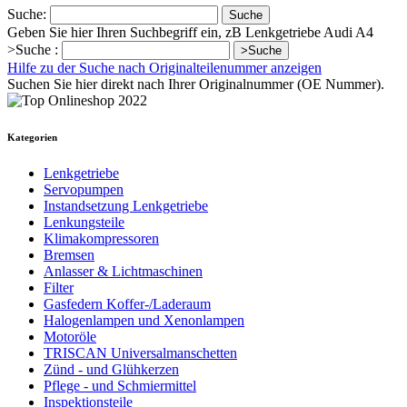
Suche:
Suche
Geben Sie hier Ihren Suchbegriff ein, zB Lenkgetriebe Audi A4
>Suche :
>Suche
Hilfe zu der Suche nach Originalteilenummer anzeigen
Suchen Sie hier direkt nach Ihrer Originalnummer (OE Nummer).
Kategorien
Lenkgetriebe
Servopumpen
Instandsetzung Lenkgetriebe
Lenkungsteile
Klimakompressoren
Bremsen
Anlasser & Lichtmaschinen
Filter
Gasfedern Koffer-/Laderaum
Halogenlampen und Xenonlampen
Motoröle
TRISCAN Universalmanschetten
Zünd - und Glühkerzen
Pflege - und Schmiermittel
Inspektionsteile