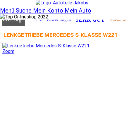
SEHR GUT
CHNET
.org
15.329 Bewertungen
Hinweise
Menü
Suche
Mein Konto
Mein Auto
SEHR GUT
CHNET
.org
15.329 Bewertungen
Hinweise
LENKGETRIEBE MERCEDES S-KLASSE W221
Zoom