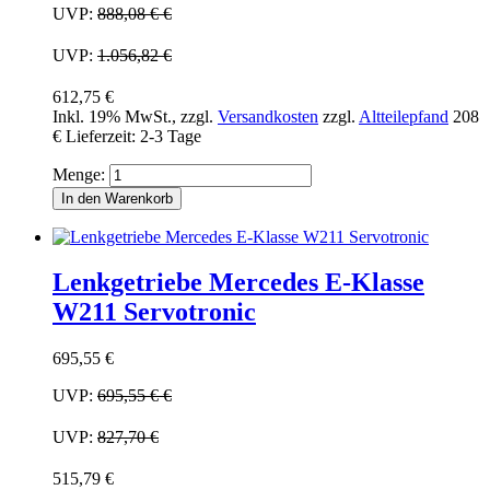
UVP:
888,08 €
€
UVP:
1.056,82 €
612,75 €
Inkl. 19% MwSt.
,
zzgl.
Versandkosten
zzgl.
Altteilepfand
208
€
Lieferzeit: 2-3 Tage
Menge:
In den Warenkorb
Lenkgetriebe Mercedes E-Klasse
W211 Servotronic
695,55 €
UVP:
695,55 €
€
UVP:
827,70 €
515,79 €