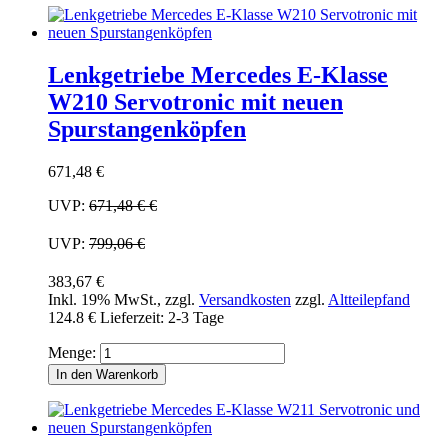
Lenkgetriebe Mercedes E-Klasse
W210 Servotronic mit neuen
Spurstangenköpfen
671,48 €
UVP:
671,48 €
€
UVP:
799,06 €
383,67 €
Inkl. 19% MwSt.
,
zzgl.
Versandkosten
zzgl.
Altteilepfand
124.8 €
Lieferzeit: 2-3 Tage
Menge:
In den Warenkorb