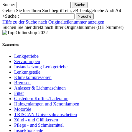
Suche:
Suche
Geben Sie hier Ihren Suchbegriff ein, zB Lenkgetriebe Audi A4
>Suche :
>Suche
Hilfe zu der Suche nach Originalteilenummer anzeigen
Suchen Sie hier direkt nach Ihrer Originalnummer (OE Nummer).
Kategorien
Lenkgetriebe
Servopumpen
Instandsetzung Lenkgetriebe
Lenkungsteile
Klimakompressoren
Bremsen
Anlasser & Lichtmaschinen
Filter
Gasfedern Koffer-/Laderaum
Halogenlampen und Xenonlampen
Motoröle
TRISCAN Universalmanschetten
Zünd - und Glühkerzen
Pflege - und Schmiermittel
Inspektionsteile