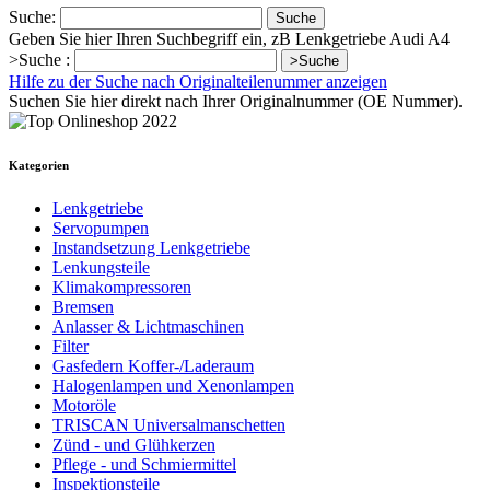
Suche:
Suche
Geben Sie hier Ihren Suchbegriff ein, zB Lenkgetriebe Audi A4
>Suche :
>Suche
Hilfe zu der Suche nach Originalteilenummer anzeigen
Suchen Sie hier direkt nach Ihrer Originalnummer (OE Nummer).
Kategorien
Lenkgetriebe
Servopumpen
Instandsetzung Lenkgetriebe
Lenkungsteile
Klimakompressoren
Bremsen
Anlasser & Lichtmaschinen
Filter
Gasfedern Koffer-/Laderaum
Halogenlampen und Xenonlampen
Motoröle
TRISCAN Universalmanschetten
Zünd - und Glühkerzen
Pflege - und Schmiermittel
Inspektionsteile