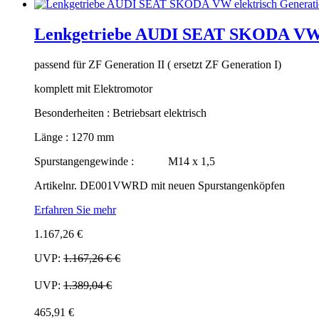
Lenkgetriebe AUDI SEAT SKODA VW el
passend für ZF Generation II ( ersetzt ZF Generation I)
komplett mit Elektromotor
Besonderheiten : Betriebsart elektrisch
Länge : 1270 mm
Spurstangengewinde : M14 x 1,5
Artikelnr. DE001VWRD mit neuen Spurstangenköpfen
Erfahren Sie mehr
1.167,26 €
UVP:
1.167,26 €
€
UVP:
1.389,04 €
465,91 €