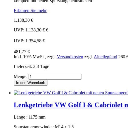
komplett mit neuen Spurstangenendstücken
Erfahren Sie mehr
1.138,30 €
UVP:
1.138,30 €
€
UVP:
1.354,58 €
481,77 €
Inkl. 19% MwSt.
,
zzgl.
Versandkosten
zzgl.
Altteilepfand
260 
Lieferzeit: 2-3 Tage
Menge:
In den Warenkorb
Lenkgetriebe VW Golf I & Cabriolet 
Länge : 1175 mm
Spurstangengewinde : M14 x 1,5