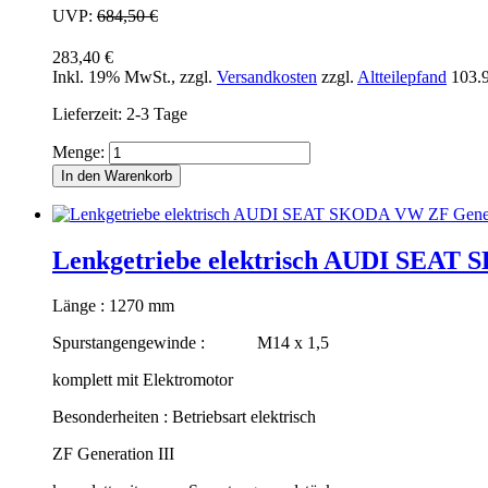
UVP:
684,50 €
283,40 €
Inkl. 19% MwSt.
,
zzgl.
Versandkosten
zzgl.
Altteilepfand
103.
Lieferzeit: 2-3 Tage
Menge:
In den Warenkorb
Lenkgetriebe elektrisch AUDI SEAT 
Länge : 1270 mm
Spurstangengewinde : M14 x 1,5
komplett mit Elektromotor
Besonderheiten : Betriebsart elektrisch
ZF Generation III