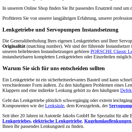
In unserem Online Shop finden Sie Ihr passendes Ersatzteil rund um
Profitieren Sie von unserer langjährigen Erfahrung, unserer profess
Lenkgetriebe und Servopumpen Instandsetzung
Die Generalüberholung Ihres eigenen Lenkgetriebes und Ihrer Servopum
Originalität
(matching number). Wir sind der führende Instandsetzer
unseren beliebtesten Instandsetzungen gehören
PORSCHE Classic L
instandsetzbaren kompletten Lenkgetrieben oder Einzelteilen möglich
Warum Sie sich für uns entscheiden sollten
Ein Lenkgetriebe ist ein sicherheitsrelevantes Bauteil und kann schne
verschiedenster Form äußern. Zu den häufigsten Problemen eines Len
Klappern und eine indirekte Lenkung gehört zu den häufigsten
Defek
Geht das Lenkgetriebe plötzlich schwergängig oder extrem leichtgäng
Komponenten wie der
Lenksäule
, dem Kreuzgelenk, der
Servopump
Seit über 20 Jahren ist Autoteile Jakobs GmbH Ihr Spezialist für alle
Lenkgetriebes,
elektrische Lenkgetriebe
,
Kugelumlauflenkungen
Ihnen Ihr passendes Lenkungsteil zu finden.