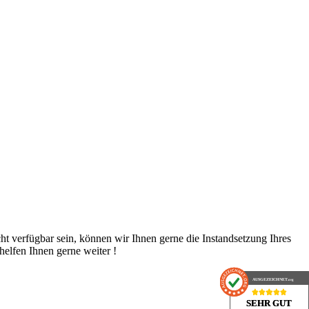
cht verfügbar sein, können wir Ihnen gerne die Instandsetzung Ihres
 helfen Ihnen gerne weiter !
AUSGEZEICHNET
AUSGEZEICHNET
.org
.org
SEHR GUT
SEHR GUT