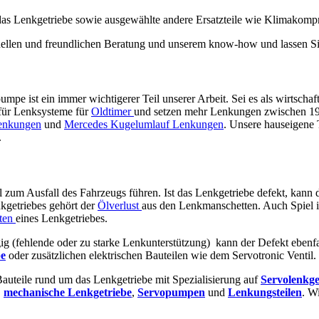
 das Lenkgetriebe sowie ausgewählte andere Ersatzteile wie Klimakomp
ionellen und freundlichen Beratung und unserem know-how und lassen Si
pe ist ein immer wichtigerer Teil unserer Arbeit. Sei es als wirtschaf
 für Lenksysteme für
Oldtimer
und setzen mehr Lenkungen zwischen 1920
enkungen
und
Mercedes Kugelumlauf Lenkungen
. Unsere hauseigene
.
ll zum Ausfall des Fahrzeugs führen. Ist das Lenkgetriebe defekt, kann 
kgetriebes gehört der
Ölverlust
aus den Lenkmanschetten. Auch Spiel 
ten
eines Lenkgetriebes.
ig (fehlende oder zu starke Lenkunterstützung) kann der Defekt ebenf
e
oder zusätzlichen elektrischen Bauteilen wie dem Servotronic Ventil.
 Bauteile rund um das Lenkgetriebe mit Spezialisierung auf
Servolenkge
,
mechanische
Lenkgetriebe
,
Servopumpen
und
Lenkungsteilen
. W