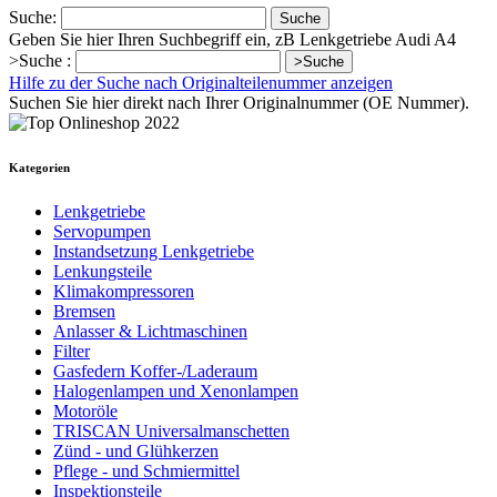
Suche:
Suche
Geben Sie hier Ihren Suchbegriff ein, zB Lenkgetriebe Audi A4
>Suche :
>Suche
Hilfe zu der Suche nach Originalteilenummer anzeigen
Suchen Sie hier direkt nach Ihrer Originalnummer (OE Nummer).
Kategorien
Lenkgetriebe
Servopumpen
Instandsetzung Lenkgetriebe
Lenkungsteile
Klimakompressoren
Bremsen
Anlasser & Lichtmaschinen
Filter
Gasfedern Koffer-/Laderaum
Halogenlampen und Xenonlampen
Motoröle
TRISCAN Universalmanschetten
Zünd - und Glühkerzen
Pflege - und Schmiermittel
Inspektionsteile