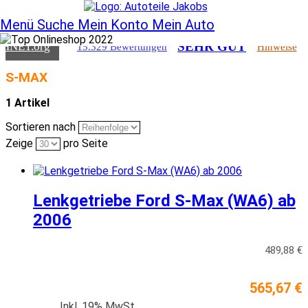
SEHR GUT
CHNET
.org
15.329 Bewertungen
Hinweise
Menü
Suche
Mein Konto
Mein Auto
SEHR GUT
CHNET
.org
15.329 Bewertungen
Hinweise
S-MAX
1 Artikel
Sortieren nach
Zeige
pro Seite
Lenkgetriebe Ford S-Max (WA6) ab
2006
489,88 €
565,67 €
Inkl. 19% MwSt.