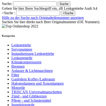
Suche:
Suche
Geben Sie hier Ihren Suchbegriff ein, zB Lenkgetriebe Audi A4
>Suche :
>Suche
Hilfe zu der Suche nach Originalteilenummer anzeigen
Suchen Sie hier direkt nach Ihrer Originalnummer (OE Nummer).
Kategorien
Lenkgetriebe
Servopumpen
Instandsetzung Lenkgetriebe
Lenkungsteile
Klimakompressoren
Bremsen
Anlasser & Lichtmaschinen
Filter
Gasfedern Koffer-/Laderaum
Halogenlampen und Xenonlampen
Motoröle
TRISCAN Universalmanschetten
Zünd - und Glühkerzen
Pflege - und Schmiermittel
Inspektionsteile