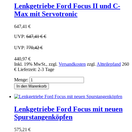
Lenkgetriebe Ford Focus II und C-
Max mit Servotronic
647,41 €
UVP:
647,41 €
€
UVP:
770,42 €
440,97 €
Inkl. 19% MwSt.
,
zzgl.
Versandkosten
zzgl.
Altteilepfand
260
€
Lieferzeit: 2-3 Tage
Menge:
In den Warenkorb
Lenkgetriebe Ford Focus mit neuen
Spurstangenköpfen
575,21 €