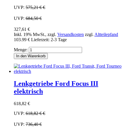
UVP:
575,21 €
€
UVP:
684,50 €
327,61 €
Inkl. 19% MwSt.
,
zzgl.
Versandkosten
zzgl.
Altteilepfand
103.99 €
Lieferzeit: 2-3 Tage
Menge:
In den Warenkorb
Lenkgetriebe Ford Focus III
elektrisch
618,82 €
UVP:
618,82 €
€
UVP:
736,40 €