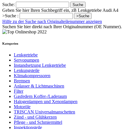
Suche:
Suche
Geben Sie hier Ihren Suchbegriff ein, zB Lenkgetriebe Audi A4
>Suche :
>Suche
Hilfe zu der Suche nach Originalteilenummer anzeigen
Suchen Sie hier direkt nach Ihrer Originalnummer (OE Nummer).
Kategorien
Lenkgetriebe
Servopumpen
Instandsetzung Lenkgetriebe
Lenkungsteile
Klimakompressoren
Bremsen
Anlasser & Lichtmaschinen
Filter
Gasfedern Koffer-/Laderaum
Halogenlampen und Xenonlampen
Motoröle
TRISCAN Universalmanschetten
Zünd - und Glühkerzen
Pflege - und Schmiermittel
Inspektionsteile