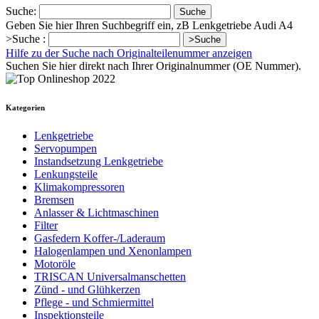
Suche:
Suche
Geben Sie hier Ihren Suchbegriff ein, zB Lenkgetriebe Audi A4
>Suche :
>Suche
Hilfe zu der Suche nach Originalteilenummer anzeigen
Suchen Sie hier direkt nach Ihrer Originalnummer (OE Nummer).
Kategorien
Lenkgetriebe
Servopumpen
Instandsetzung Lenkgetriebe
Lenkungsteile
Klimakompressoren
Bremsen
Anlasser & Lichtmaschinen
Filter
Gasfedern Koffer-/Laderaum
Halogenlampen und Xenonlampen
Motoröle
TRISCAN Universalmanschetten
Zünd - und Glühkerzen
Pflege - und Schmiermittel
Inspektionsteile