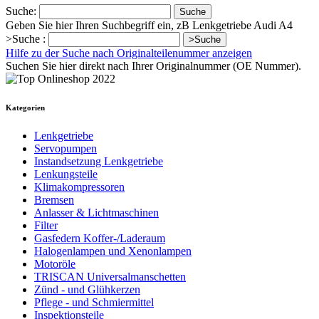
Suche:
Suche
Geben Sie hier Ihren Suchbegriff ein, zB Lenkgetriebe Audi A4
>Suche :
>Suche
Hilfe zu der Suche nach Originalteilenummer anzeigen
Suchen Sie hier direkt nach Ihrer Originalnummer (OE Nummer).
Kategorien
Lenkgetriebe
Servopumpen
Instandsetzung Lenkgetriebe
Lenkungsteile
Klimakompressoren
Bremsen
Anlasser & Lichtmaschinen
Filter
Gasfedern Koffer-/Laderaum
Halogenlampen und Xenonlampen
Motoröle
TRISCAN Universalmanschetten
Zünd - und Glühkerzen
Pflege - und Schmiermittel
Inspektionsteile