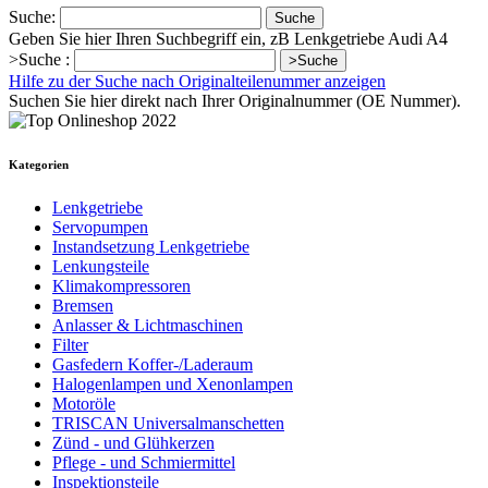
Suche:
Suche
Geben Sie hier Ihren Suchbegriff ein, zB Lenkgetriebe Audi A4
>Suche :
>Suche
Hilfe zu der Suche nach Originalteilenummer anzeigen
Suchen Sie hier direkt nach Ihrer Originalnummer (OE Nummer).
Kategorien
Lenkgetriebe
Servopumpen
Instandsetzung Lenkgetriebe
Lenkungsteile
Klimakompressoren
Bremsen
Anlasser & Lichtmaschinen
Filter
Gasfedern Koffer-/Laderaum
Halogenlampen und Xenonlampen
Motoröle
TRISCAN Universalmanschetten
Zünd - und Glühkerzen
Pflege - und Schmiermittel
Inspektionsteile