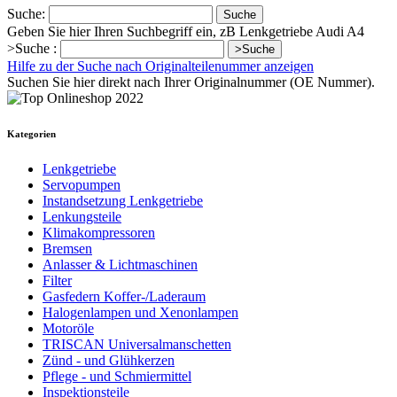
Suche:
Suche
Geben Sie hier Ihren Suchbegriff ein, zB Lenkgetriebe Audi A4
>Suche :
>Suche
Hilfe zu der Suche nach Originalteilenummer anzeigen
Suchen Sie hier direkt nach Ihrer Originalnummer (OE Nummer).
Kategorien
Lenkgetriebe
Servopumpen
Instandsetzung Lenkgetriebe
Lenkungsteile
Klimakompressoren
Bremsen
Anlasser & Lichtmaschinen
Filter
Gasfedern Koffer-/Laderaum
Halogenlampen und Xenonlampen
Motoröle
TRISCAN Universalmanschetten
Zünd - und Glühkerzen
Pflege - und Schmiermittel
Inspektionsteile