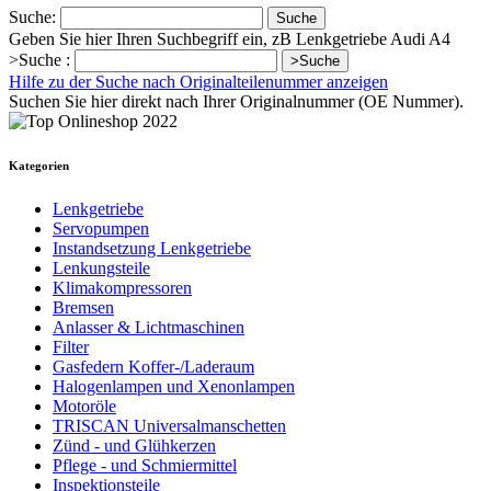
Suche:
Suche
Geben Sie hier Ihren Suchbegriff ein, zB Lenkgetriebe Audi A4
>Suche :
>Suche
Hilfe zu der Suche nach Originalteilenummer anzeigen
Suchen Sie hier direkt nach Ihrer Originalnummer (OE Nummer).
Kategorien
Lenkgetriebe
Servopumpen
Instandsetzung Lenkgetriebe
Lenkungsteile
Klimakompressoren
Bremsen
Anlasser & Lichtmaschinen
Filter
Gasfedern Koffer-/Laderaum
Halogenlampen und Xenonlampen
Motoröle
TRISCAN Universalmanschetten
Zünd - und Glühkerzen
Pflege - und Schmiermittel
Inspektionsteile