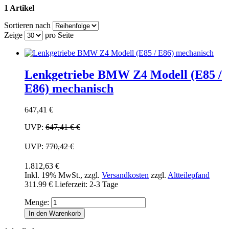
1 Artikel
Sortieren nach
Zeige
pro Seite
Lenkgetriebe BMW Z4 Modell (E85 /
E86) mechanisch
647,41 €
UVP:
647,41 €
€
UVP:
770,42 €
1.812,63 €
Inkl. 19% MwSt.
,
zzgl.
Versandkosten
zzgl.
Altteilepfand
311.99 €
Lieferzeit: 2-3 Tage
Menge:
In den Warenkorb