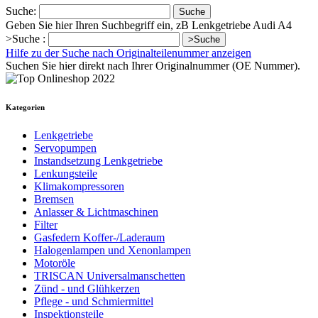
Suche:
Suche
Geben Sie hier Ihren Suchbegriff ein, zB Lenkgetriebe Audi A4
>Suche :
>Suche
Hilfe zu der Suche nach Originalteilenummer anzeigen
Suchen Sie hier direkt nach Ihrer Originalnummer (OE Nummer).
Kategorien
Lenkgetriebe
Servopumpen
Instandsetzung Lenkgetriebe
Lenkungsteile
Klimakompressoren
Bremsen
Anlasser & Lichtmaschinen
Filter
Gasfedern Koffer-/Laderaum
Halogenlampen und Xenonlampen
Motoröle
TRISCAN Universalmanschetten
Zünd - und Glühkerzen
Pflege - und Schmiermittel
Inspektionsteile