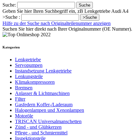
Suche:
Suche
Geben Sie hier Ihren Suchbegriff ein, zB Lenkgetriebe Audi A4
>Suche :
>Suche
Hilfe zu der Suche nach Originalteilenummer anzeigen
Suchen Sie hier direkt nach Ihrer Originalnummer (OE Nummer).
Kategorien
Lenkgetriebe
Servopumpen
Instandsetzung Lenkgetriebe
Lenkungsteile
Klimakompressoren
Bremsen
Anlasser & Lichtmaschinen
Filter
Gasfedern Koffer-/Laderaum
Halogenlampen und Xenonlampen
Motoröle
TRISCAN Universalmanschetten
Zünd - und Glühkerzen
Pflege - und Schmiermittel
Inspektionsteile