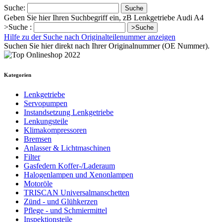
Suche:
Suche
Geben Sie hier Ihren Suchbegriff ein, zB Lenkgetriebe Audi A4
>Suche :
>Suche
Hilfe zu der Suche nach Originalteilenummer anzeigen
Suchen Sie hier direkt nach Ihrer Originalnummer (OE Nummer).
Kategorien
Lenkgetriebe
Servopumpen
Instandsetzung Lenkgetriebe
Lenkungsteile
Klimakompressoren
Bremsen
Anlasser & Lichtmaschinen
Filter
Gasfedern Koffer-/Laderaum
Halogenlampen und Xenonlampen
Motoröle
TRISCAN Universalmanschetten
Zünd - und Glühkerzen
Pflege - und Schmiermittel
Inspektionsteile