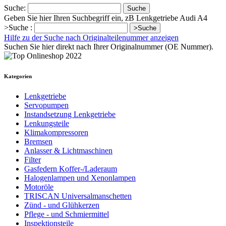
Suche:
Suche
Geben Sie hier Ihren Suchbegriff ein, zB Lenkgetriebe Audi A4
>Suche :
>Suche
Hilfe zu der Suche nach Originalteilenummer anzeigen
Suchen Sie hier direkt nach Ihrer Originalnummer (OE Nummer).
Kategorien
Lenkgetriebe
Servopumpen
Instandsetzung Lenkgetriebe
Lenkungsteile
Klimakompressoren
Bremsen
Anlasser & Lichtmaschinen
Filter
Gasfedern Koffer-/Laderaum
Halogenlampen und Xenonlampen
Motoröle
TRISCAN Universalmanschetten
Zünd - und Glühkerzen
Pflege - und Schmiermittel
Inspektionsteile