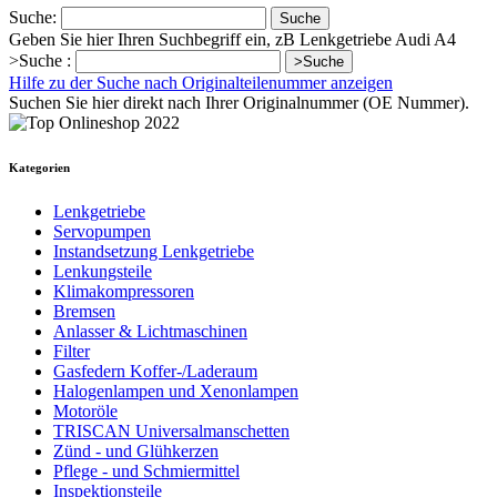
Suche:
Suche
Geben Sie hier Ihren Suchbegriff ein, zB Lenkgetriebe Audi A4
>Suche :
>Suche
Hilfe zu der Suche nach Originalteilenummer anzeigen
Suchen Sie hier direkt nach Ihrer Originalnummer (OE Nummer).
Kategorien
Lenkgetriebe
Servopumpen
Instandsetzung Lenkgetriebe
Lenkungsteile
Klimakompressoren
Bremsen
Anlasser & Lichtmaschinen
Filter
Gasfedern Koffer-/Laderaum
Halogenlampen und Xenonlampen
Motoröle
TRISCAN Universalmanschetten
Zünd - und Glühkerzen
Pflege - und Schmiermittel
Inspektionsteile