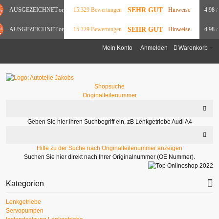
SEHR GUT
AUSGEZEICHNET
.org
15.329 Bewertungen
Hinweise
4.98
/
SEHR GUT
AUSGEZEICHNET
.org
15.329 Bewertungen
Hinweise
4.98
/
Mein Konto
Anmelden
Warenkorb
Shopsuche
Originalteilenummer
Geben Sie hier Ihren Suchbegriff ein, zB Lenkgetriebe Audi A4
Hilfe zu der Suche nach Originalteilenummer anzeigen
Suchen Sie hier direkt nach Ihrer Originalnummer (OE Nummer).
Kategorien
Lenkgetriebe
Servopumpen