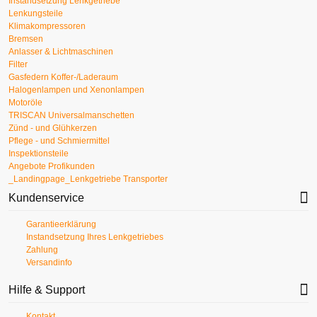
Instandsetzung Lenkgetriebe
Lenkungsteile
Klimakompressoren
Bremsen
Anlasser & Lichtmaschinen
Filter
Gasfedern Koffer-/Laderaum
Halogenlampen und Xenonlampen
Motoröle
TRISCAN Universalmanschetten
Zünd - und Glühkerzen
Pflege - und Schmiermittel
Inspektionsteile
Angebote Profikunden
_Landingpage_Lenkgetriebe Transporter
Kundenservice
Garantieerklärung
Instandsetzung Ihres Lenkgetriebes
Zahlung
Versandinfo
Hilfe & Support
Kontakt