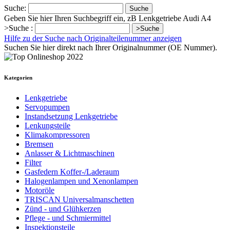
Suche:
Suche
Geben Sie hier Ihren Suchbegriff ein, zB Lenkgetriebe Audi A4
>Suche :
>Suche
Hilfe zu der Suche nach Originalteilenummer anzeigen
Suchen Sie hier direkt nach Ihrer Originalnummer (OE Nummer).
Kategorien
Lenkgetriebe
Servopumpen
Instandsetzung Lenkgetriebe
Lenkungsteile
Klimakompressoren
Bremsen
Anlasser & Lichtmaschinen
Filter
Gasfedern Koffer-/Laderaum
Halogenlampen und Xenonlampen
Motoröle
TRISCAN Universalmanschetten
Zünd - und Glühkerzen
Pflege - und Schmiermittel
Inspektionsteile