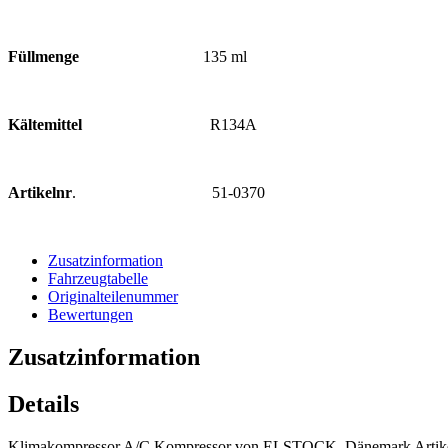
Füllmenge
135 ml
Kältemittel
R134A
Artikelnr
. 51-0370
Zusatzinformation
Fahrzeugtabelle
Originalteilenummer
Bewertungen
Zusatzinformation
Details
Klimakompressor A/C Kompressor von ELSTOCK, Dänemark Artike