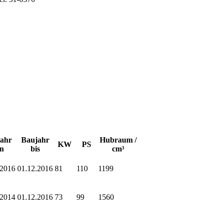
ahr
Baujahr
Hubraum /
KW
PS
n
bis
cm³
.2016
01.12.2016
81
110
1199
.2014
01.12.2016
73
99
1560