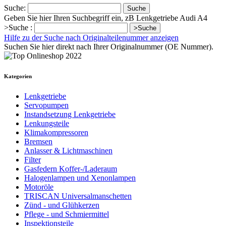
Suche:
Suche
Geben Sie hier Ihren Suchbegriff ein, zB Lenkgetriebe Audi A4
>Suche :
>Suche
Hilfe zu der Suche nach Originalteilenummer anzeigen
Suchen Sie hier direkt nach Ihrer Originalnummer (OE Nummer).
Kategorien
Lenkgetriebe
Servopumpen
Instandsetzung Lenkgetriebe
Lenkungsteile
Klimakompressoren
Bremsen
Anlasser & Lichtmaschinen
Filter
Gasfedern Koffer-/Laderaum
Halogenlampen und Xenonlampen
Motoröle
TRISCAN Universalmanschetten
Zünd - und Glühkerzen
Pflege - und Schmiermittel
Inspektionsteile