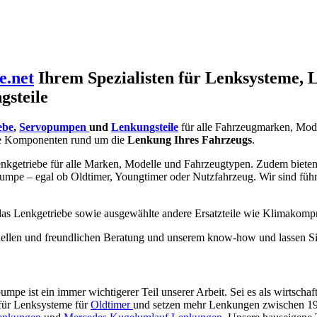
e.net
Ihrem Spezialisten für Lenksysteme, 
gsteile
ebe
,
Servopumpen
und
Lenkungsteile
für alle Fahrzeugmarken, Mod
e Komponenten rund um die
Lenkung Ihres Fahrzeugs
.
nkgetriebe für alle Marken, Modelle und Fahrzeugtypen. Zudem bieten w
umpe – egal ob Oldtimer, Youngtimer oder Nutzfahrzeug. Wir sind füh
 das Lenkgetriebe sowie ausgewählte andere Ersatzteile wie Klimakomp
ionellen und freundlichen Beratung und unserem know-how und lassen Si
pe ist ein immer wichtigerer Teil unserer Arbeit. Sei es als wirtschaf
 für Lenksysteme für
Oldtimer
und setzen mehr Lenkungen zwischen 1920