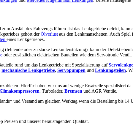
enkungen
und
Mercedes Kugelumlauf Lenkungen
. Unsere hauseigene
.
ll zum Ausfall des Fahrzeugs führen. Ist das Lenkgetriebe defekt, kann 
kgetriebes gehört der
Ölverlust
aus den Lenkmanschetten. Auch Spiel 
ten
eines Lenkgetriebes.
ig (fehlende oder zu starke Lenkunterstützung) kann der Defekt ebenf
e
oder zusätzlichen elektrischen Bauteilen wie dem Servotronic Ventil.
 Bauteile rund um das Lenkgetriebe mit Spezialisierung auf
Servolenkge
,
mechanische
Lenkgetriebe
,
Servopumpen
und
Lenkungsteilen
. W
nzubieten. Hierfür haben wir uns auf wenige Ersatzeile spezialisiert da
Klimakompressoren
, Turbolader,
Bremsen
und AGR Ventile.
lands* und Versand am gleichen Werktag wenn die Bestellung bis 14 U
p Preisen und unserer herausragenden Qualität.