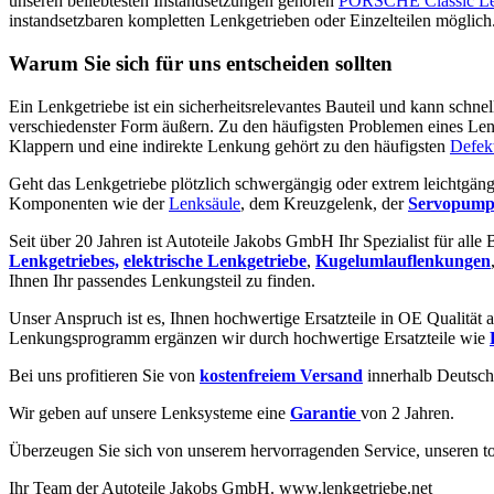
unseren beliebtesten Instandsetzungen gehören
PORSCHE Classic L
instandsetzbaren kompletten Lenkgetrieben oder Einzelteilen möglich
Warum Sie sich für uns entscheiden sollten
Ein Lenkgetriebe ist ein sicherheitsrelevantes Bauteil und kann schne
verschiedenster Form äußern. Zu den häufigsten Problemen eines Len
Klappern und eine indirekte Lenkung gehört zu den häufigsten
Defek
Geht das Lenkgetriebe plötzlich schwergängig oder extrem leichtgäng
Komponenten wie der
Lenksäule
, dem Kreuzgelenk, der
Servopump
Seit über 20 Jahren ist Autoteile Jakobs GmbH Ihr Spezialist für alle
Lenkgetriebes,
elektrische Lenkgetriebe
,
Kugelumlauflenkungen
Ihnen Ihr passendes Lenkungsteil zu finden.
Unser Anspruch ist es, Ihnen hochwertige Ersatzteile in OE Qualität a
Lenkungsprogramm ergänzen wir durch hochwertige Ersatzteile wie
Bei uns profitieren Sie von
kostenfreiem Versand
innerhalb Deutsch
Wir geben auf unsere Lenksysteme eine
Garantie
von 2 Jahren.
Überzeugen Sie sich von unserem hervorragenden Service, unseren to
Ihr Team der Autoteile Jakobs GmbH. www.lenkgetriebe.net