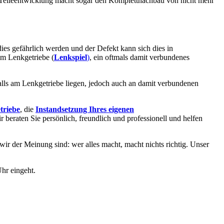
 Teileentwicklung macht sogar den Komplettnachbau von nicht mehr
dies gefährlich werden und der Defekt kann sich dies in
im Lenkgetriebe (
Lenkspiel
)
, ein oftmals damit verbundenes
alls am Lenkgetriebe liegen, jedoch auch an damit verbundenen
triebe
, die
Instandsetzung Ihres eigenen
ir beraten Sie persönlich, freundlich und professionell und helfen
 wir der Meinung sind: wer alles macht, macht nichts richtig. Unser
hr eingeht.