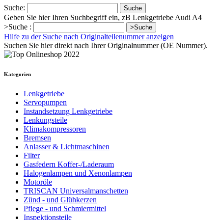
Suche:
Suche
Geben Sie hier Ihren Suchbegriff ein, zB Lenkgetriebe Audi A4
>Suche :
>Suche
Hilfe zu der Suche nach Originalteilenummer anzeigen
Suchen Sie hier direkt nach Ihrer Originalnummer (OE Nummer).
Kategorien
Lenkgetriebe
Servopumpen
Instandsetzung Lenkgetriebe
Lenkungsteile
Klimakompressoren
Bremsen
Anlasser & Lichtmaschinen
Filter
Gasfedern Koffer-/Laderaum
Halogenlampen und Xenonlampen
Motoröle
TRISCAN Universalmanschetten
Zünd - und Glühkerzen
Pflege - und Schmiermittel
Inspektionsteile