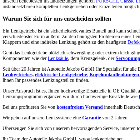
unseren beliebtesten Instandsetzungen gehören
PORSCHE Classic L
instandsetzbaren kompletten Lenkgetrieben oder Einzelteilen möglich
Warum Sie sich für uns entscheiden sollten
Ein Lenkgetriebe ist ein sicherheitsrelevantes Bauteil und kann schne
verschiedenster Form äußern. Zu den häufigsten Problemen eines Len
Klappern und eine indirekte Lenkung gehört zu den häufigsten
Defek
Geht das Lenkgetriebe plötzlich schwergängig oder extrem leichtgäng
Komponenten wie der
Lenksäule
, dem Kreuzgelenk, der
Servopump
Seit über 20 Jahren ist Autoteile Jakobs GmbH Ihr Spezialist für alle
Lenkgetriebes,
elektrische Lenkgetriebe
,
Kugelumlauflenkungen
Ihnen Ihr passendes Lenkungsteil zu finden.
Unser Anspruch ist es, Ihnen hochwertige Ersatzteile in OE Qualität a
Lenkungsprogramm ergänzen wir durch hochwertige Ersatzteile wie
Bei uns profitieren Sie von
kostenfreiem Versand
innerhalb Deutsch
Wir geben auf unsere Lenksysteme eine
Garantie
von 2 Jahren.
Überzeugen Sie sich von unserem hervorragenden Service, unseren to
Ihr Team der Autoteile Jakobs GmbH. www.lenkgetriebe.net