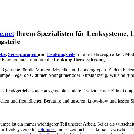
e.net
Ihrem Spezialisten für Lenksysteme, 
gsteile
ebe
,
Servopumpen
und
Lenkungsteile
für alle Fahrzeugmarken, Mod
e Komponenten rund um die
Lenkung Ihres Fahrzeugs
.
nkgetriebe für alle Marken, Modelle und Fahrzeugtypen. Zudem bieten w
umpe – egal ob Oldtimer, Youngtimer oder Nutzfahrzeug. Wir sind füh
 das Lenkgetriebe sowie ausgewählte andere Ersatzteile wie Klimakomp
ionellen und freundlichen Beratung und unserem know-how und lassen Si
pe ist ein immer wichtigerer Teil unserer Arbeit. Sei es als wirtschaf
 für Lenksysteme für
Oldtimer
und setzen mehr Lenkungen zwischen 1920