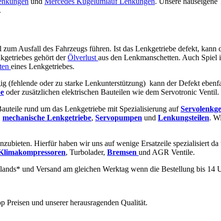
enkungen
und
Mercedes Kugelumlauf Lenkungen
. Unsere hauseigene
.
ll zum Ausfall des Fahrzeugs führen. Ist das Lenkgetriebe defekt, kann 
kgetriebes gehört der
Ölverlust
aus den Lenkmanschetten. Auch Spiel 
ten
eines Lenkgetriebes.
ig (fehlende oder zu starke Lenkunterstützung) kann der Defekt ebenf
e
oder zusätzlichen elektrischen Bauteilen wie dem Servotronic Ventil.
 Bauteile rund um das Lenkgetriebe mit Spezialisierung auf
Servolenkge
,
mechanische
Lenkgetriebe
,
Servopumpen
und
Lenkungsteilen
. W
nzubieten. Hierfür haben wir uns auf wenige Ersatzeile spezialisiert da
Klimakompressoren
, Turbolader,
Bremsen
und AGR Ventile.
lands* und Versand am gleichen Werktag wenn die Bestellung bis 14 U
p Preisen und unserer herausragenden Qualität.