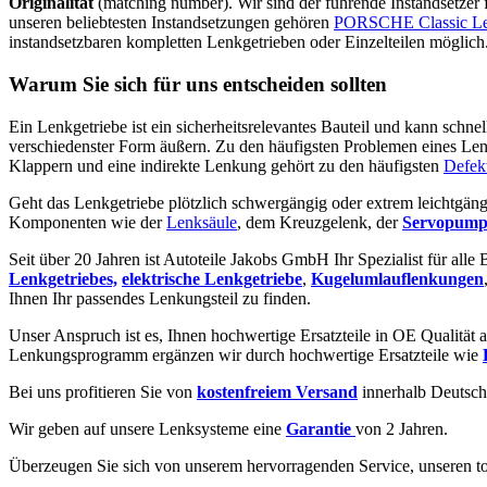
Originalität
(matching number). Wir sind der führende Instandsetzer
unseren beliebtesten Instandsetzungen gehören
PORSCHE Classic L
instandsetzbaren kompletten Lenkgetrieben oder Einzelteilen möglich
Warum Sie sich für uns entscheiden sollten
Ein Lenkgetriebe ist ein sicherheitsrelevantes Bauteil und kann schne
verschiedenster Form äußern. Zu den häufigsten Problemen eines Len
Klappern und eine indirekte Lenkung gehört zu den häufigsten
Defek
Geht das Lenkgetriebe plötzlich schwergängig oder extrem leichtgäng
Komponenten wie der
Lenksäule
, dem Kreuzgelenk, der
Servopump
Seit über 20 Jahren ist Autoteile Jakobs GmbH Ihr Spezialist für alle
Lenkgetriebes,
elektrische Lenkgetriebe
,
Kugelumlauflenkungen
Ihnen Ihr passendes Lenkungsteil zu finden.
Unser Anspruch ist es, Ihnen hochwertige Ersatzteile in OE Qualität a
Lenkungsprogramm ergänzen wir durch hochwertige Ersatzteile wie
Bei uns profitieren Sie von
kostenfreiem Versand
innerhalb Deutsch
Wir geben auf unsere Lenksysteme eine
Garantie
von 2 Jahren.
Überzeugen Sie sich von unserem hervorragenden Service, unseren to