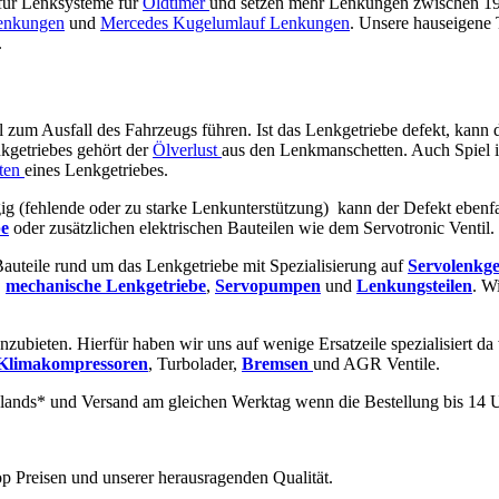
 für Lenksysteme für
Oldtimer
und setzen mehr Lenkungen zwischen 1920
enkungen
und
Mercedes Kugelumlauf Lenkungen
. Unsere hauseigene
.
ll zum Ausfall des Fahrzeugs führen. Ist das Lenkgetriebe defekt, kann 
kgetriebes gehört der
Ölverlust
aus den Lenkmanschetten. Auch Spiel 
ten
eines Lenkgetriebes.
ig (fehlende oder zu starke Lenkunterstützung) kann der Defekt ebenf
e
oder zusätzlichen elektrischen Bauteilen wie dem Servotronic Ventil.
 Bauteile rund um das Lenkgetriebe mit Spezialisierung auf
Servolenkge
,
mechanische
Lenkgetriebe
,
Servopumpen
und
Lenkungsteilen
. W
nzubieten. Hierfür haben wir uns auf wenige Ersatzeile spezialisiert da
Klimakompressoren
, Turbolader,
Bremsen
und AGR Ventile.
lands* und Versand am gleichen Werktag wenn die Bestellung bis 14 U
p Preisen und unserer herausragenden Qualität.