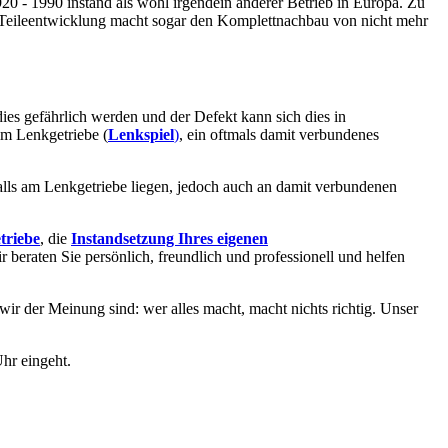
 - 1990 instand als wohl irgendein anderer Betrieb in Europa. Zu
 Teileentwicklung macht sogar den Komplettnachbau von nicht mehr
dies gefährlich werden und der Defekt kann sich dies in
im Lenkgetriebe (
Lenkspiel
)
, ein oftmals damit verbundenes
alls am Lenkgetriebe liegen, jedoch auch an damit verbundenen
triebe
, die
Instandsetzung Ihres eigenen
ir beraten Sie persönlich, freundlich und professionell und helfen
 wir der Meinung sind: wer alles macht, macht nichts richtig. Unser
hr eingeht.