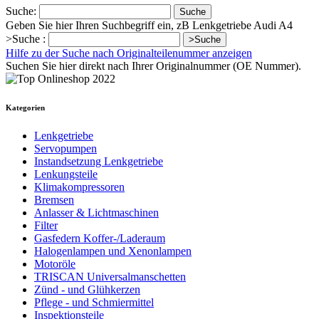
Suche:
Suche
Geben Sie hier Ihren Suchbegriff ein, zB Lenkgetriebe Audi A4
>Suche :
>Suche
Hilfe zu der Suche nach Originalteilenummer anzeigen
Suchen Sie hier direkt nach Ihrer Originalnummer (OE Nummer).
Kategorien
Lenkgetriebe
Servopumpen
Instandsetzung Lenkgetriebe
Lenkungsteile
Klimakompressoren
Bremsen
Anlasser & Lichtmaschinen
Filter
Gasfedern Koffer-/Laderaum
Halogenlampen und Xenonlampen
Motoröle
TRISCAN Universalmanschetten
Zünd - und Glühkerzen
Pflege - und Schmiermittel
Inspektionsteile