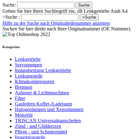
Suche:
Suche
Geben Sie hier Ihren Suchbegriff ein, zB Lenkgetriebe Audi A4
>Suche :
>Suche
Hilfe zu der Suche nach Originalteilenummer anzeigen
Suchen Sie hier direkt nach Ihrer Originalnummer (OE Nummer).
Kategorien
Lenkgetriebe
Servopumpen
Instandsetzung Lenkgetriebe
Lenkungsteile
Klimakompressoren
Bremsen
Anlasser & Lichtmaschinen
Filter
Gasfedern Koffer-/Laderaum
Halogenlampen und Xenonlampen
Motoröle
TRISCAN Universalmanschetten
Zünd - und Glühkerzen
Pflege - und Schmiermittel
Inspektionsteile