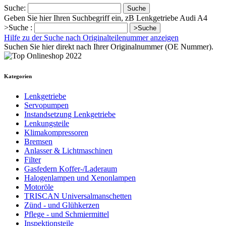
Suche:
Suche
Geben Sie hier Ihren Suchbegriff ein, zB Lenkgetriebe Audi A4
>Suche :
>Suche
Hilfe zu der Suche nach Originalteilenummer anzeigen
Suchen Sie hier direkt nach Ihrer Originalnummer (OE Nummer).
Kategorien
Lenkgetriebe
Servopumpen
Instandsetzung Lenkgetriebe
Lenkungsteile
Klimakompressoren
Bremsen
Anlasser & Lichtmaschinen
Filter
Gasfedern Koffer-/Laderaum
Halogenlampen und Xenonlampen
Motoröle
TRISCAN Universalmanschetten
Zünd - und Glühkerzen
Pflege - und Schmiermittel
Inspektionsteile