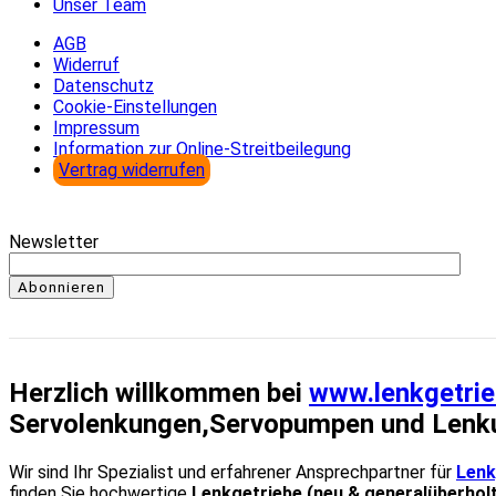
Unser Team
AGB
Widerruf
Datenschutz
Cookie-Einstellungen
Impressum
Information zur Online-Streitbeilegung
Vertrag widerrufen
Newsletter
Abonnieren
Herzlich willkommen bei
www.lenkgetrie
Servolenkungen,Servopumpen und Lenk
Wir sind Ihr Spezialist und erfahrener Ansprechpartner für
Lenk
finden Sie hochwertige
Lenkgetriebe (neu & generalüberhol