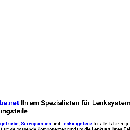
be.net
Ihrem Spezialisten für Lenksystem
ungsteile
getriebe
,
Servopumpen
und
Lenkungsteile
für alle Fahrzeug
t)
sowie passende Komponenten rund um die
Lenkung Ihres F