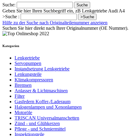
Suche:
Suche
Geben Sie hier Ihren Suchbegriff ein, zB Lenkgetriebe Audi A4
>Suche :
>Suche
Hilfe zu der Suche nach Originalteilenummer anzeigen
Suchen Sie hier direkt nach Ihrer Originalnummer (OE Nummer).
Kategorien
Lenkgetriebe
Servopumpen
Instandsetzung Lenkgetriebe
Lenkungsteile
Klimakompressoren
Bremsen
Anlasser & Lichtmaschinen
Filter
Gasfedern Koffer-/Laderaum
Halogenlampen und Xenonlampen
Motoröle
TRISCAN Universalmanschetten
Zünd - und Glühkerzen
Pflege - und Schmiermittel
Inspektionsteile