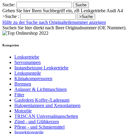
Suche:
Suche
Geben Sie hier Ihren Suchbegriff ein, zB Lenkgetriebe Audi A4
>Suche :
>Suche
Hilfe zu der Suche nach Originalteilenummer anzeigen
Suchen Sie hier direkt nach Ihrer Originalnummer (OE Nummer).
Kategorien
Lenkgetriebe
Servopumpen
Instandsetzung Lenkgetriebe
Lenkungsteile
Klimakompressoren
Bremsen
Anlasser & Lichtmaschinen
Filter
Gasfedern Koffer-/Laderaum
Halogenlampen und Xenonlampen
Motoröle
TRISCAN Universalmanschetten
Zünd - und Glühkerzen
Pflege - und Schmiermittel
Inspektionsteile