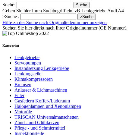
Suche:
Suche
Geben Sie hier Ihren Suchbegriff ein, zB Lenkgetriebe Audi A4
>Suche :
>Suche
Hilfe zu der Suche nach Originalteilenummer anzeigen
Suchen Sie hier direkt nach Ihrer Originalnummer (OE Nummer).
Kategorien
Lenkgetriebe
Servopumpen
Instandsetzung Lenkgetriebe
Lenkungsteile
Klimakompressoren
Bremsen
Anlasser & Lichtmaschinen
Filter
Gasfedern Koffer-/Laderaum
Halogenlampen und Xenonlampen
Motoröle
TRISCAN Universalmanschetten
Zünd - und Glühkerzen
Pflege - und Schmiermittel
Inspektionsteile