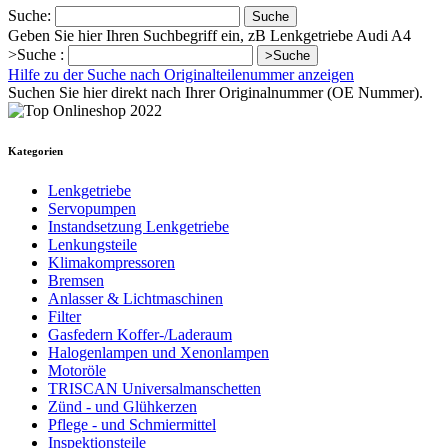
Suche:
Suche
Geben Sie hier Ihren Suchbegriff ein, zB Lenkgetriebe Audi A4
>Suche :
>Suche
Hilfe zu der Suche nach Originalteilenummer anzeigen
Suchen Sie hier direkt nach Ihrer Originalnummer (OE Nummer).
Kategorien
Lenkgetriebe
Servopumpen
Instandsetzung Lenkgetriebe
Lenkungsteile
Klimakompressoren
Bremsen
Anlasser & Lichtmaschinen
Filter
Gasfedern Koffer-/Laderaum
Halogenlampen und Xenonlampen
Motoröle
TRISCAN Universalmanschetten
Zünd - und Glühkerzen
Pflege - und Schmiermittel
Inspektionsteile