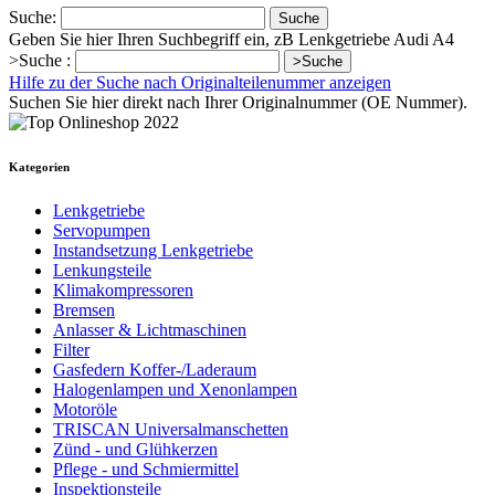
Suche:
Suche
Geben Sie hier Ihren Suchbegriff ein, zB Lenkgetriebe Audi A4
>Suche :
>Suche
Hilfe zu der Suche nach Originalteilenummer anzeigen
Suchen Sie hier direkt nach Ihrer Originalnummer (OE Nummer).
Kategorien
Lenkgetriebe
Servopumpen
Instandsetzung Lenkgetriebe
Lenkungsteile
Klimakompressoren
Bremsen
Anlasser & Lichtmaschinen
Filter
Gasfedern Koffer-/Laderaum
Halogenlampen und Xenonlampen
Motoröle
TRISCAN Universalmanschetten
Zünd - und Glühkerzen
Pflege - und Schmiermittel
Inspektionsteile