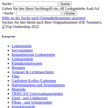
Suche:
Suche
Geben Sie hier Ihren Suchbegriff ein, zB Lenkgetriebe Audi A4
>Suche :
>Suche
Hilfe zu der Suche nach Originalteilenummer anzeigen
Suchen Sie hier direkt nach Ihrer Originalnummer (OE Nummer).
Kategorien
Lenkgetriebe
Servopumpen
Instandsetzung Lenkgetriebe
Lenkungsteile
Klimakompressoren
Bremsen
Anlasser & Lichtmaschinen
Filter
Gasfedern Koffer-/Laderaum
Halogenlampen und Xenonlampen
Motoröle
TRISCAN Universalmanschetten
Zünd - und Glühkerzen
Pflege - und Schmiermittel
Inspektionsteile