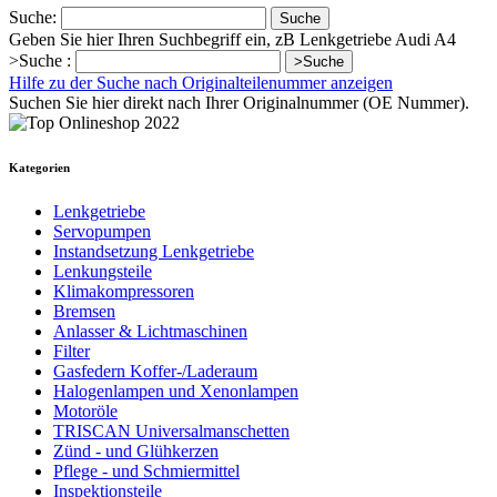
Suche:
Suche
Geben Sie hier Ihren Suchbegriff ein, zB Lenkgetriebe Audi A4
>Suche :
>Suche
Hilfe zu der Suche nach Originalteilenummer anzeigen
Suchen Sie hier direkt nach Ihrer Originalnummer (OE Nummer).
Kategorien
Lenkgetriebe
Servopumpen
Instandsetzung Lenkgetriebe
Lenkungsteile
Klimakompressoren
Bremsen
Anlasser & Lichtmaschinen
Filter
Gasfedern Koffer-/Laderaum
Halogenlampen und Xenonlampen
Motoröle
TRISCAN Universalmanschetten
Zünd - und Glühkerzen
Pflege - und Schmiermittel
Inspektionsteile