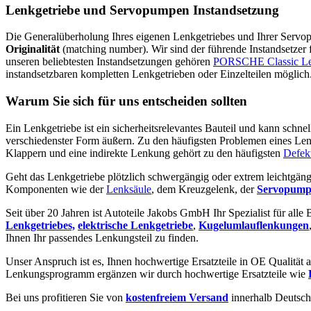
Lenkgetriebe und Servopumpen Instandsetzung
Die Generalüberholung Ihres eigenen Lenkgetriebes und Ihrer Servopum
Originalität
(matching number). Wir sind der führende Instandsetzer
unseren beliebtesten Instandsetzungen gehören
PORSCHE Classic L
instandsetzbaren kompletten Lenkgetrieben oder Einzelteilen möglich
Warum Sie sich für uns entscheiden sollten
Ein Lenkgetriebe ist ein sicherheitsrelevantes Bauteil und kann schne
verschiedenster Form äußern. Zu den häufigsten Problemen eines Len
Klappern und eine indirekte Lenkung gehört zu den häufigsten
Defek
Geht das Lenkgetriebe plötzlich schwergängig oder extrem leichtgäng
Komponenten wie der
Lenksäule
, dem Kreuzgelenk, der
Servopump
Seit über 20 Jahren ist Autoteile Jakobs GmbH Ihr Spezialist für alle
Lenkgetriebes,
elektrische Lenkgetriebe
,
Kugelumlauflenkungen
Ihnen Ihr passendes Lenkungsteil zu finden.
Unser Anspruch ist es, Ihnen hochwertige Ersatzteile in OE Qualität a
Lenkungsprogramm ergänzen wir durch hochwertige Ersatzteile wie
Bei uns profitieren Sie von
kostenfreiem Versand
innerhalb Deutsch