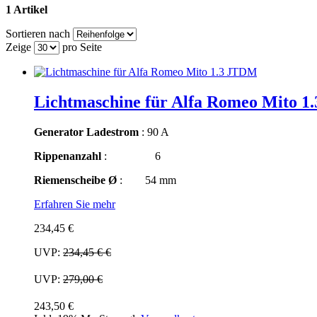
1 Artikel
Sortieren nach
Zeige
pro Seite
Lichtmaschine für Alfa Romeo Mito 
Generator Ladestrom
: 90 A
Rippenanzahl
: 6
Riemenscheibe Ø
: 54 mm
Erfahren Sie mehr
234,45 €
UVP:
234,45 €
€
UVP:
279,00 €
243,50 €