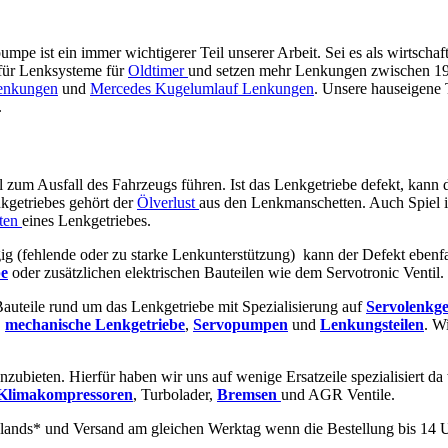
pe ist ein immer wichtigerer Teil unserer Arbeit. Sei es als wirtschaf
 für Lenksysteme für
Oldtimer
und setzen mehr Lenkungen zwischen 1920
enkungen
und
Mercedes Kugelumlauf Lenkungen
. Unsere hauseigene
.
ll zum Ausfall des Fahrzeugs führen. Ist das Lenkgetriebe defekt, kann 
kgetriebes gehört der
Ölverlust
aus den Lenkmanschetten. Auch Spiel 
ten
eines Lenkgetriebes.
ig (fehlende oder zu starke Lenkunterstützung) kann der Defekt ebenf
e
oder zusätzlichen elektrischen Bauteilen wie dem Servotronic Ventil.
 Bauteile rund um das Lenkgetriebe mit Spezialisierung auf
Servolenkge
,
mechanische
Lenkgetriebe
,
Servopumpen
und
Lenkungsteilen
. W
nzubieten. Hierfür haben wir uns auf wenige Ersatzeile spezialisiert da
Klimakompressoren
, Turbolader,
Bremsen
und AGR Ventile.
lands* und Versand am gleichen Werktag wenn die Bestellung bis 14 U