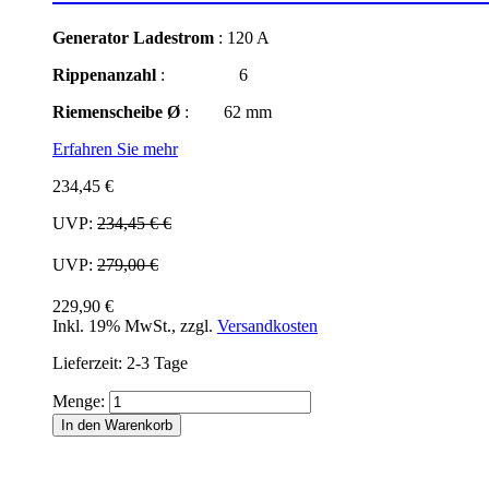
Generator Ladestrom
: 120 A
Rippenanzahl
: 6
Riemenscheibe Ø
: 62 mm
Erfahren Sie mehr
234,45 €
UVP:
234,45 €
€
UVP:
279,00 €
229,90 €
Inkl. 19% MwSt.
,
zzgl.
Versandkosten
Lieferzeit: 2-3 Tage
Menge:
In den Warenkorb