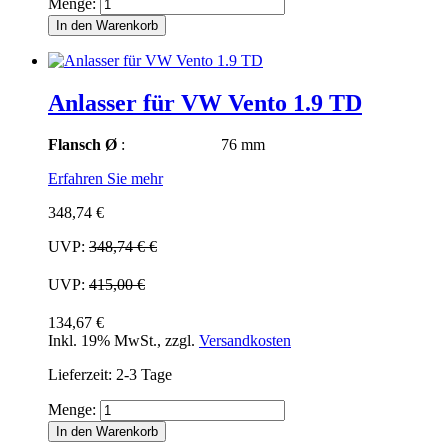
Menge:
In den Warenkorb
Anlasser für VW Vento 1.9 TD
Flansch Ø
: 76 mm
Erfahren Sie mehr
348,74 €
UVP:
348,74 €
€
UVP:
415,00 €
134,67 €
Inkl. 19% MwSt.
,
zzgl.
Versandkosten
Lieferzeit: 2-3 Tage
Menge:
In den Warenkorb