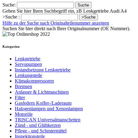
Suche:
Suche
Geben Sie hier Ihren Suchbegriff ein, zB Lenkgetriebe Audi A4
>Suche :
>Suche
Hilfe zu der Suche nach Originalteilenummer anzeigen
Suchen Sie hier direkt nach Ihrer Originalnummer (OE Nummer).
Kategorien
Lenkgetriebe
Servopumpen
Instandsetzung Lenkgetriebe
Lenkungsteile
Klimakompressoren
Bremsen
Anlasser & Lichtmaschinen
Filter
Gasfedern Koffer-/Laderaum
Halogenlampen und Xenonlampen
Motoröle
TRISCAN Universalmanschetten
Zünd - und Glühkerzen
Pflege - und Schmiermittel
Inspektionsteile