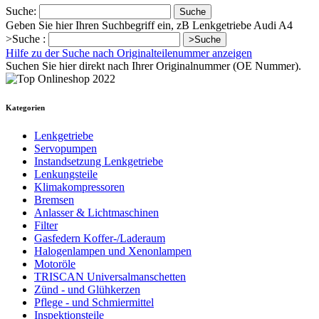
Suche:
Suche
Geben Sie hier Ihren Suchbegriff ein, zB Lenkgetriebe Audi A4
>Suche :
>Suche
Hilfe zu der Suche nach Originalteilenummer anzeigen
Suchen Sie hier direkt nach Ihrer Originalnummer (OE Nummer).
Kategorien
Lenkgetriebe
Servopumpen
Instandsetzung Lenkgetriebe
Lenkungsteile
Klimakompressoren
Bremsen
Anlasser & Lichtmaschinen
Filter
Gasfedern Koffer-/Laderaum
Halogenlampen und Xenonlampen
Motoröle
TRISCAN Universalmanschetten
Zünd - und Glühkerzen
Pflege - und Schmiermittel
Inspektionsteile